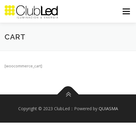
Saltar
al
Menú
contenido
NOSOTROS
PROYECTOS
CASOS DE ÉXITO
CART
CONTACTO
[woocommerce_cart]
Copyright © 2023 ClubLed :: Powered by
QUIASMA